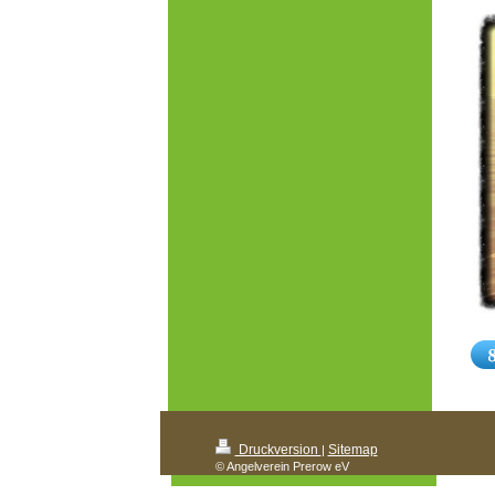
Druckversion
Sitemap
|
© Angelverein Prerow eV