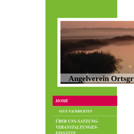
Angelverein Ortsgr
HOME
NEUE NACHRICHTEN
ÜBER UNS-SATZUNG-
VERANSTALTUNGEN-
EINSÄTZE