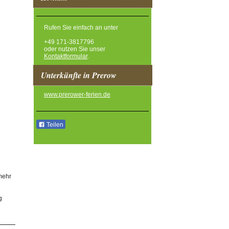
Rufen Sie einfach an unter
+49 171-3817796
oder nutzen Sie unser
Kontaktformular
.
Unterkünfte in Prerow
www.prerower-ferien.de
Teilen
mehr
g