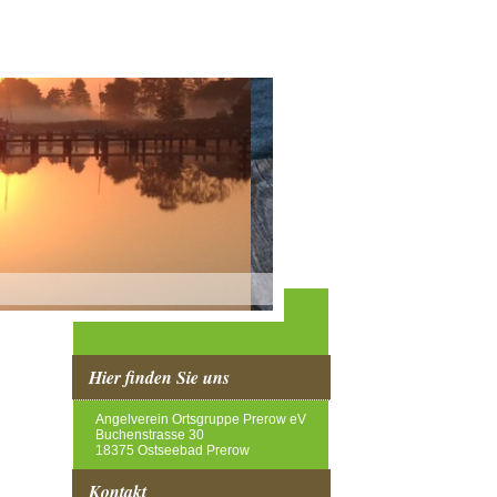
Hier finden Sie uns
Angelverein Ortsgruppe Prerow eV
Buchenstrasse 30
18375 Ostseebad Prerow
Kontakt